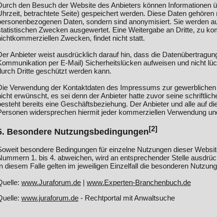
Durch den Besuch der Website des Anbieters können Informationen üb
Uhrzeit, betrachtete Seite) gespeichert werden. Diese Daten gehören 
personenbezogenen Daten, sondern sind anonymisiert. Sie werden au
statistischen Zwecken ausgewertet. Eine Weitergabe an Dritte, zu ko
nichtkommerziellen Zwecken, findet nicht statt.
Der Anbieter weist ausdrücklich darauf hin, dass die Datenübertragung 
Kommunikation per E-Mail) Sicherheitslücken aufweisen und nicht lüc
durch Dritte geschützt werden kann.
Die Verwendung der Kontaktdaten des Impressums zur gewerblichen 
nicht erwünscht, es sei denn der Anbieter hatte zuvor seine schriftliche
besteht bereits eine Geschäftsbeziehung. Der Anbieter und alle auf d
Personen widersprechen hiermit jeder kommerziellen Verwendung und
[2]
5. Besondere Nutzungsbedingungen
Soweit besondere Bedingungen für einzelne Nutzungen dieser Websi
Nummern 1. bis 4. abweichen, wird an entsprechender Stelle ausdrüc
In diesem Falle gelten im jeweiligen Einzelfall die besonderen Nutzu
Quelle:
www.Juraforum.de
|
www.Experten-Branchenbuch.de
Quelle:
www.juraforum.de
- Rechtportal mit Anwaltsuche