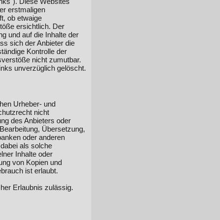
inks"). Diese Websites
der erstmaligen
t, ob etwaige
öße ersichtlich. Der
ng und auf die Inhalte der
ss sich der Anbieter die
tändige Kontrolle der
sverstöße nicht zumutbar.
nks unverzüglich gelöscht.
schen Urheber- und
hutzrecht nicht
ung des Anbieters oder
, Bearbeitung, Übersetzung,
nbanken oder anderen
dabei als solche
lner Inhalte oder
llung von Kopien und
rauch ist erlaubt.
cher Erlaubnis zulässig.