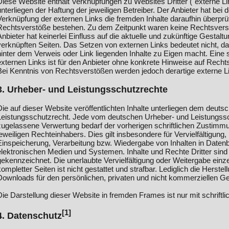
Diese Website enthält Verknüpfungen zu Websites Dritter ("externe L
unterliegen der Haftung der jeweiligen Betreiber. Der Anbieter hat bei 
Verknüpfung der externen Links die fremden Inhalte daraufhin überprüf
Rechtsverstöße bestehen. Zu dem Zeitpunkt waren keine Rechtsverst
Anbieter hat keinerlei Einfluss auf die aktuelle und zukünftige Gestaltu
verknüpften Seiten. Das Setzen von externen Links bedeutet nicht, da
hinter dem Verweis oder Link liegenden Inhalte zu Eigen macht. Eine s
externen Links ist für den Anbieter ohne konkrete Hinweise auf Recht
Bei Kenntnis von Rechtsverstößen werden jedoch derartige externe Li
3. Urheber- und Leistungsschutzrechte
Die auf dieser Website veröffentlichten Inhalte unterliegen dem deut
Leistungsschutzrecht. Jede vom deutschen Urheber- und Leistungssc
zugelassene Verwertung bedarf der vorherigen schriftlichen Zustimm
jeweiligen Rechteinhabers. Dies gilt insbesondere für Vervielfältigung
Einspeicherung, Verarbeitung bzw. Wiedergabe von Inhalten in Date
elektronischen Medien und Systemen. Inhalte und Rechte Dritter sind 
gekennzeichnet. Die unerlaubte Vervielfältigung oder Weitergabe einze
kompletter Seiten ist nicht gestattet und strafbar. Lediglich die Herste
Downloads für den persönlichen, privaten und nicht kommerziellen Geb
Die Darstellung dieser Website in fremden Frames ist nur mit schriftli
[1]
4. Datenschutz